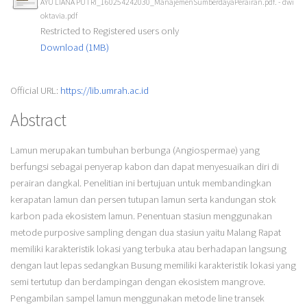
AYU LIANA PUTRI_160254242030_ManajemenSumberdayaPerairan.pdf. - dwi
oktavia.pdf
Restricted to Registered users only
Download (1MB)
Official URL:
https://lib.umrah.ac.id
Abstract
Lamun merupakan tumbuhan berbunga (Angiospermae) yang
berfungsi sebagai penyerap kabon dan dapat menyesuaikan diri di
perairan dangkal. Penelitian ini bertujuan untuk membandingkan
kerapatan lamun dan persen tutupan lamun serta kandungan stok
karbon pada ekosistem lamun. Penentuan stasiun menggunakan
metode purposive sampling dengan dua stasiun yaitu Malang Rapat
memiliki karakteristik lokasi yang terbuka atau berhadapan langsung
dengan laut lepas sedangkan Busung memiliki karakteristik lokasi yang
semi tertutup dan berdampingan dengan ekosistem mangrove.
Pengambilan sampel lamun menggunakan metode line transek