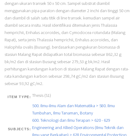
dengan ukuran transek 50 x 50 cm. Sampel substrat diambil
menggunakan pipa paralon dengan diameter 2 inchi dan tinggi 50 cm
dan diambil di salah satu titik di line transek. kemudian sampel air
diambil secara insitu. Hasil identifikasi ditemukan jenis Thalassia
hemprichii, Enhalus acoroides, dan Cymodocea rotundata (Malang
Rapat), serta jenis Thalassia hemprichii, Enhalus acoroides, dan
Halophila ovalis (Busung). berdasarkan pengukuran biomassa di
stasiun Malang Rapat didapatkan total biomassa sebesar 862,32 g
bk/m2 dan di stasiun Busung sebesar 279,53 g bk/m2. Hasil
perhitungan kandungan karbon di stasiun Malang Rapat dengan rata-
rata kandungan karbon sebesar 298,74 gC/m2 dan stasiun Busung
sebesar 93,92 gC/m2.
Thesis (S1)
ITEM TYPE:
500. Ilmu-ilmu Alam dan Matematika > 580. Ilmu
Tumbuhan, Ilmu Tanaman, Botany
600. Teknologi dan Ilmu Terapan > 620 - 629
Engineering and Allied Operations (Ilmu Teknik dan
SUBJECTS:
Ilmu yang Berkaitan) > 628 Environmental Protection