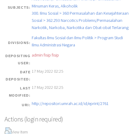
Minuman Keras, Alkoholik
SUBJECTS:
300. Ilmu Sosial > 360 Permasalahan dan Kesejahteraan
Sosial > 362.293 Narcotics Problems/Permasalahan
Narkotik, Narkoba, Narkotika dan Obat-obat Terlarang
Fakultas Ilmu Sosial dan Ilmu Politik > Program Studi
DIVISIONS:
Ilmu Administrasi Negara
admin fisip fisip
DEPOSITING
USER:
17 May 2022 02:25
DATE
DEPOSITED:
17 May 2022 02:25
LAST
MODIFIED:
http://repositori.umrah.ac.id/id/eprint/2761
URI:
Actions (login required)
View Item