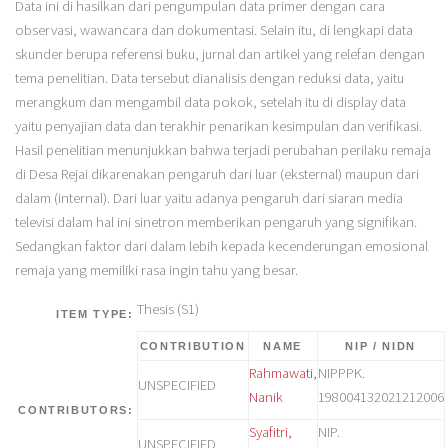
Data ini di hasilkan dari pengumpulan data primer dengan cara
observasi, wawancara dan dokumentasi. Selain itu, di lengkapi data
skunder berupa referensi buku, jurnal dan artikel yang relefan dengan
tema penelitian. Data tersebut dianalisis dengan reduksi data, yaitu
merangkum dan mengambil data pokok, setelah itu di display data
yaitu penyajian data dan terakhir penarikan kesimpulan dan verifikasi.
Hasil penelitian menunjukkan bahwa terjadi perubahan perilaku remaja
di Desa Rejai dikarenakan pengaruh dari luar (eksternal) maupun dari
dalam (internal). Dari luar yaitu adanya pengaruh dari siaran media
televisi dalam hal ini sinetron memberikan pengaruh yang signifikan.
Sedangkan faktor dari dalam lebih kepada kecenderungan emosional
remaja yang memiliki rasa ingin tahu yang besar.
Thesis (S1)
ITEM TYPE:
CONTRIBUTION
NAME
NIP / NIDN
Rahmawati,
NIPPPK.
UNSPECIFIED
Nanik
198004132021212006
CONTRIBUTORS:
Syafitri,
NIP.
UNSPECIFIED