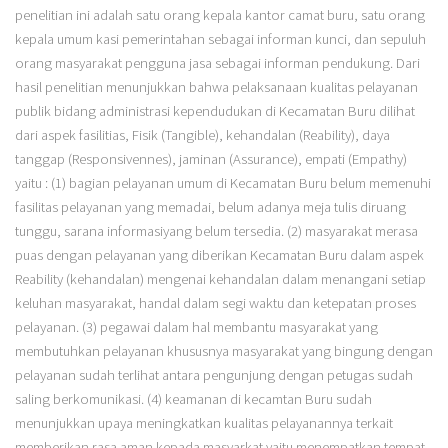
penelitian ini adalah satu orang kepala kantor camat buru, satu orang
kepala umum kasi pemerintahan sebagai informan kunci, dan sepuluh
orang masyarakat pengguna jasa sebagai informan pendukung. Dari
hasil penelitian menunjukkan bahwa pelaksanaan kualitas pelayanan
publik bidang administrasi kependudukan di Kecamatan Buru dilihat
dari aspek fasilitias, Fisik (Tangible), kehandalan (Reability), daya
tanggap (Responsivennes), jaminan (Assurance), empati (Empathy)
yaitu : (1) bagian pelayanan umum di Kecamatan Buru belum memenuhi
fasilitas pelayanan yang memadai, belum adanya meja tulis diruang
tunggu, sarana informasiyang belum tersedia. (2) masyarakat merasa
puas dengan pelayanan yang diberikan Kecamatan Buru dalam aspek
Reability (kehandalan) mengenai kehandalan dalam menangani setiap
keluhan masyarakat, handal dalam segi waktu dan ketepatan proses
pelayanan. (3) pegawai dalam hal membantu masyarakat yang
membutuhkan pelayanan khususnya masyarakat yang bingung dengan
pelayanan sudah terlihat antara pengunjung dengan petugas sudah
saling berkomunikasi. (4) keamanan di kecamtan Buru sudah
menunjukkan upaya meningkatkan kualitas pelayanannya terkait
memberikan rasa aman kepada masyarkat yaitu menempatkan tempat