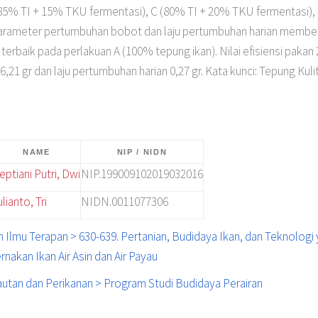
 (85% TI + 15% TKU fermentasi), C (80% TI + 20% TKU fermentasi),
parameter pertumbuhan bobot dan laju pertumbuhan harian membe
 terbaik pada perlakuan A (100% tepung ikan). Nilai efisiensi paka
1 gr dan laju pertumbuhan harian 0,27 gr. Kata kunci: Tepung Kul
NAME
NIP / NIDN
eptiani Putri, Dwi
NIP.199009102019032016
ulianto, Tri
NIDN.0011077306
n Ilmu Terapan > 630-639. Pertanian, Budidaya Ikan, dan Teknologi 
rnakan Ikan Air Asin dan Air Payau
autan dan Perikanan > Program Studi Budidaya Perairan