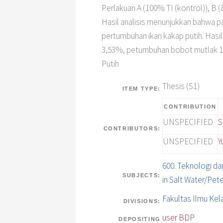
Perlakuan A (100% TI (kontrol)), B
Hasil analisis menunjukkan bahwa 
pertumbuhan ikan kakap putih. Hasil
3,53%, petumbuhan bobot mutlak 16,2
Putih
Thesis (S1)
ITEM TYPE:
CONTRIBUTION
UNSPECIFIED
S
CONTRIBUTORS:
UNSPECIFIED
Y
600. Teknologi da
SUBJECTS:
in Salt Water/Pete
Fakultas Ilmu Kel
DIVISIONS:
user BDP
DEPOSITING