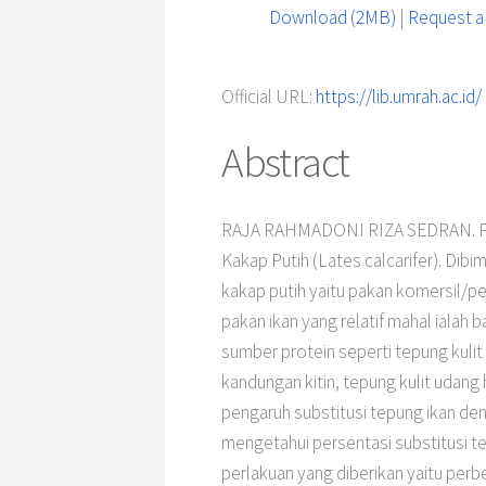
Download (2MB)
|
Request a
Official URL:
https://lib.umrah.ac.id/
Abstract
RAJA RAHMADONI RIZA SEDRAN. Peng
Kakap Putih (Lates calcarifer). D
kakap putih yaitu pakan komersil/p
pakan ikan yang relatif mahal ialah
sumber protein seperti tepung kulit
kandungan kitin, tepung kulit udang
pengaruh substitusi tepung ikan den
mengetahui persentasi substitusi te
perlakuan yang diberikan yaitu perb