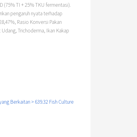
 D (75% TI + 25% TKU fermentasi).
rikan pengaruh nyata terhadap
n 28,47%, Rasio Konversi Pakan
it Udang, Trichoderma, Ikan Kakap
yang Berkaitan > 639.32 Fish Culture