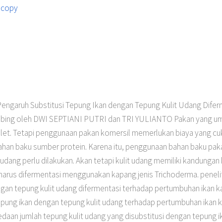
 copy
aruh Substitusi Tepung Ikan dengan Tepung Kulit Udang Difer
ibimbing oleh DWI SEPTIANI PUTRI dan TRI YULIANTO Pakan yang um
elet. Tetapi penggunaan pakan komersil memerlukan biaya yang c
 bahan baku sumber protein. Karena itu, penggunaan bahan baku pa
 udang perlu dilakukan. Akan tetapi kulit udang memiliki kandungan
 harus difermentasi menggunakan kapang jenis Trichoderma. penelit
gan tepung kulit udang difermentasi terhadap pertumbuhan ikan kak
pung ikan dengan tepung kulit udang terhadap pertumbuhan ikan kak
edaan jumlah tepung kulit udang yang disubstitusi dengan tepung ik