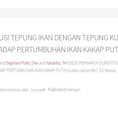
USI TEPUNG IKAN DENGAN TEPUNG KU
DAP PERTUMBUHAN IKAN KAKAP PUTIH (
and
Septiani Putri, Dwi
and
Yulianto, Tri
(2023)
PENGARUH SUBSTITUS
P PERTUMBUHAN IKAN KAKAP PUTIH (Lates calcarifer).
S1 thesis, 
- Published Version
80254243034_BDP_Cover.pdf