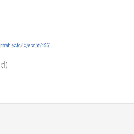
umrah.ac.id/id/eprint/4961
ed)