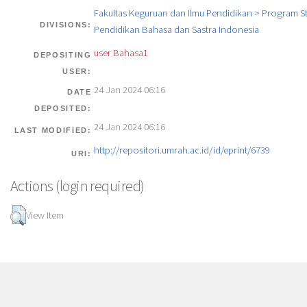
Fakultas Keguruan dan Ilmu Pendidikan > Program St
DIVISIONS:
Pendidikan Bahasa dan Sastra Indonesia
user Bahasa1
DEPOSITING
USER:
24 Jan 2024 06:16
DATE
DEPOSITED:
24 Jan 2024 06:16
LAST MODIFIED:
http://repositori.umrah.ac.id/id/eprint/6739
URI:
Actions (login required)
View Item