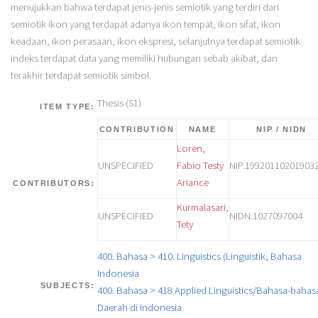
menujukkan bahwa terdapat jenis-jenis semiotik yang terdiri dari
semiotik ikon yang terdapat adanya ikon tempat, ikon sifat, ikon
keadaan, ikon perasaan, ikon ekspresi, selanjutnya terdapat semiotik
indeks terdapat data yang memiliki hubungan sebab akibat, dan
terakhir terdapat semiotik simbol.
Thesis (S1)
ITEM TYPE:
CONTRIBUTION
NAME
NIP / NIDN
Loren,
UNSPECIFIED
Fabio Testy
NIP.19920110201903
Ariance
CONTRIBUTORS:
Kurmalasari,
UNSPECIFIED
NIDN.1027097004
Tety
400. Bahasa > 410. Linguistics (Linguistik, Bahasa
Indonesia
SUBJECTS:
400. Bahasa > 418 Applied Linguistics/Bahasa-bahas
Daerah di Indonesia