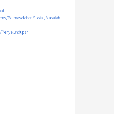
hat
blems/Permasalahan Sosial, Masalah
ng/Penyelundupan