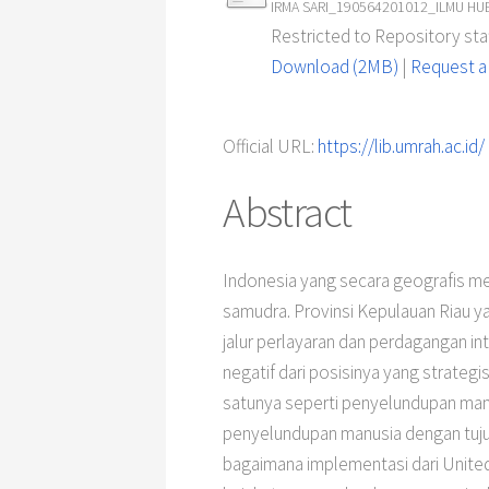
IRMA SARI_190564201012_ILMU HU
Restricted to Repository staf
Download (2MB)
|
Request a
Official URL:
https://lib.umrah.ac.id/
Abstract
Indonesia yang secara geografis mem
samudra. Provinsi Kepulauan Riau ya
jalur perlayaran dan perdagangan i
negatif dari posisinya yang strategi
satunya seperti penyelundupan manu
penyelundupan manusia dengan tujua
bagaimana implementasi dari Unite