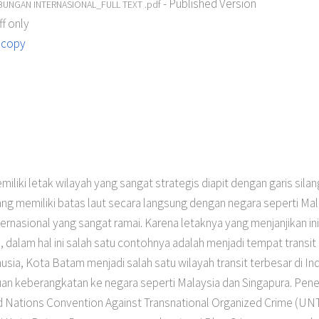
- Published Version
BUNGAN INTERNASIONAL_FULL TEXT .pdf
f only
 copy
iliki letak wilayah yang sangat strategis diapit dengan garis sila
ng memiliki batas laut secara langsung dengan negara seperti Mal
nternasional yang sangat ramai. Karena letaknya yang menjanjikan
s, dalam hal ini salah satu contohnya adalah menjadi tempat transit
sia, Kota Batam menjadi salah satu wilayah transit terbesar di I
n keberangkatan ke negara seperti Malaysia dan Singapura. Peneli
d Nations Convention Against Transnational Organized Crime (UN