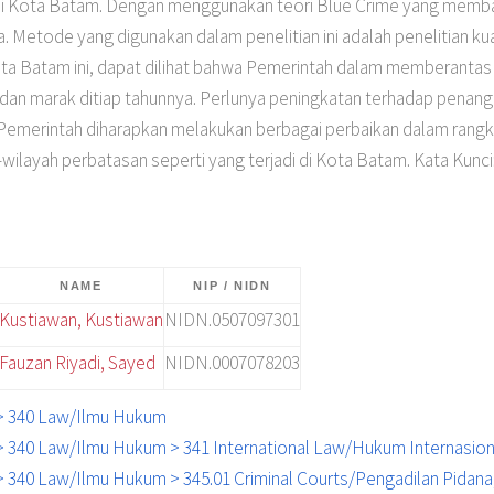
i Kota Batam. Dengan menggunakan teori Blue Crime yang membah
. Metode yang digunakan dalam penelitian ini adalah penelitian kua
 Batam ini, dapat dilihat bahwa Pemerintah dalam memberantas kej
 dan marak ditiap tahunnya. Perlunya peningkatan terhadap penang
Pemerintah diharapkan melakukan berbagai perbaikan dalam rangk
ilayah perbatasan seperti yang terjadi di Kota Batam. Kata Kun
NAME
NIP / NIDN
Kustiawan, Kustiawan
NIDN.0507097301
Fauzan Riyadi, Sayed
NIDN.0007078203
l > 340 Law/Ilmu Hukum
l > 340 Law/Ilmu Hukum > 341 International Law/Hukum Internasion
 > 340 Law/Ilmu Hukum > 345.01 Criminal Courts/Pengadilan Pidana