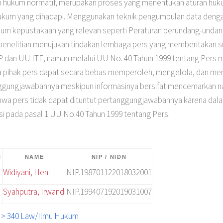
n hukum normatif, merupakan proses yang menentukan aturan huku
hukum yang dihadapi. Menggunakan teknik pengumpulan data deng
ukum kepustakaan yang relevan seperti Peraturan perundang-undanga
i penelitian menujukan tindakan lembaga pers yang memberitakan su
 dan UU ITE, namun melalui UU No. 40 Tahun 1999 tentang Pers 
a pihak pers dapat secara bebas memperoleh, mengelola, dan me
tanggungjawabannya meskipun informasinya bersifat mencemarkan 
 bahwa pers tidak dapat dituntut pertanggungjawabannya karena d
i pada pasal 1 UU No.40 Tahun 1999 tentang Pers.
N
NAME
NIP / NIDN
Widiyani, Heni
NIP.198701122018032001
Syahputra, Irwandi
NIP.199407192019031007
al > 340 Law/Ilmu Hukum