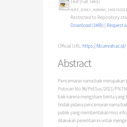
Text (Full Teks)
ALIFE_DWILY_HAMANA_190574201129
Restricted to Repository staf
Download (1MB)
|
Request a
Official URL:
https://lib.umrah.ac.id/
Abstract
Pencemaran nama baik merupakan ti
Putusan No.96/Pid.Sus/2021/PN.Tbk
baik karena mengshare berita yang
tindak pidana pencemaran nama baik
publik yang memberitakan miss infor
dilakukan penelitian ini untuk men