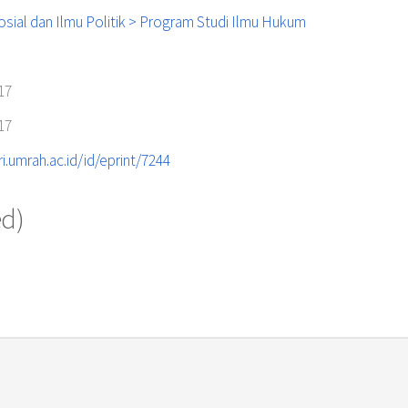
osial dan Ilmu Politik > Program Studi Ilmu Hukum
17
17
ri.umrah.ac.id/id/eprint/7244
ed)