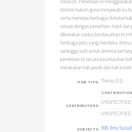
medsos. Penelitian ini menggunaka
doktrin hukum guna menjawab isu 
serta meninjau berbagai litelatur h
sesuai dengan penelitian. Hasil dar
dikenakan sanksi berdasarkan KUHP
lembaga pers yang merdeka. Artiny
sehingga sulit untuk dimintai per
penelitian ini secara keseluruhan
melakukan hak jawab dan hak koreks
Thesis (S1)
ITEM TYPE:
CONTRIBUTIO
UNSPECIFIED
CONTRIBUTORS:
UNSPECIFIED
300. Ilmu Sosi
SUBJECTS: