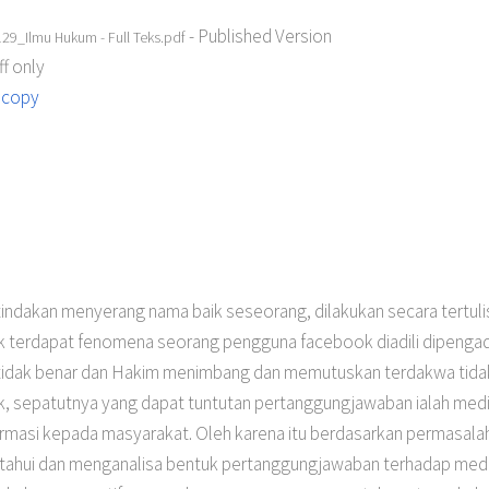
- Published Version
_Ilmu Hukum - Full Teks.pdf
f only
 copy
ndakan menyerang nama baik seseorang, dilakukan secara tertuli
 terdapat fenomena seorang pengguna facebook diadili dipenga
 tidak benar dan Hakim menimbang dan memutuskan terdakwa tidak
, sepatutnya yang dapat tuntutan pertanggungjawaban ialah media
masi kepada masyarakat. Oleh karena itu berdasarkan permasalahan 
getahui dan menganalisa bentuk pertanggungjawaban terhadap med