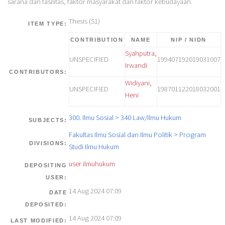
sarana dan fasilitas, faktor masyarakat dan faktor kebudayaan.
Thesis (S1)
ITEM TYPE:
CONTRIBUTION
NAME
NIP / NIDN
Syahputra,
UNSPECIFIED
199407192019031007
Irwandi
CONTRIBUTORS:
Widiyani,
UNSPECIFIED
198701122018032001
Heni
300. Ilmu Sosial > 340 Law/Ilmu Hukum
SUBJECTS:
Fakultas Ilmu Sosial dan Ilmu Politik > Program
DIVISIONS:
Studi Ilmu Hukum
user ilmuhukum
DEPOSITING
USER:
14 Aug 2024 07:09
DATE
DEPOSITED:
14 Aug 2024 07:09
LAST MODIFIED: