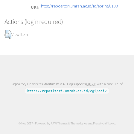
http://repositori.umrah.ac.id/id/eprint/8193
URI:
Actions (login required)
View Item
Repository Universitas Maritim Raja Ali Haji supports
OAI 2.0
with a base URL of
http://repositori.umrah.ac.id/cgi/oai2
© Nov 2017 - Powered by
APW Themes
& Theme by
Agung Prasetyo Wibowo
.