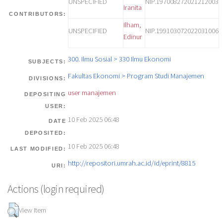
UNSPECIFIED
NIP.197008272021212003
Iranita
CONTRIBUTORS:
Ilham,
UNSPECIFIED
NIP.199103072022031006
Edinur
300. Ilmu Sosial > 330 Ilmu Ekonomi
SUBJECTS:
Fakultas Ekonomi > Program Studi Manajemen
DIVISIONS:
user manajemen
DEPOSITING
USER:
10 Feb 2025 06:48
DATE
DEPOSITED:
10 Feb 2025 06:48
LAST MODIFIED:
http://repositori.umrah.ac.id/id/eprint/8815
URI:
Actions (login required)
View Item