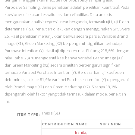
dengan menggunakan metode nonprobability sampling atau
Purposive Sampling. Jenis penelitian adalah penelitian kuantitatif. Pada
kuesioner dilakukan tes validitas dan reliabilitas. Data analisis
menggunakan analisis regresi linear berganda, termasuk uji t, uji F dan
determinasi (R2). Penelitian dilakukan dengan menggunakan SPSS versi
25. Hasil penelitian menunjukkan bahwa secara parsial Variabel Brand
Image (X1), Green Marketing (X2) berpengaruh signifikan terhadap
Purchase Intention (Y). Hasil uji diperoleh nilai Fhitung 215,569 dengan
nilai Ftabel 2,470 mengidentifikasi bahwa Variabel Brand Image (X1)
dan Green Marketing (X2) secara simultan berpengaruh signifikan
terhadap Variabel Purchase Intention (Y). Berdasarkan uji koefesien
determinasi, sekitar 81,9% Variabel Purchase Intention (Y) dipengaruhi
oleh Brand Image (X1) dan Green Marketing (X2). Sisanya 18,1%
dipengaruhi oleh faktor yang tidak termasuk dalam model penelitian
ini.
Thesis (S1)
ITEM TYPE:
CONTRIBUTION
NAME
NIP / NIDN
Iranita,