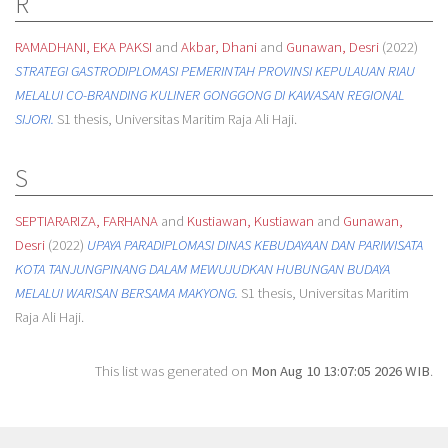
R
RAMADHANI, EKA PAKSI
and
Akbar, Dhani
and
Gunawan, Desri
(2022)
STRATEGI GASTRODIPLOMASI PEMERINTAH PROVINSI KEPULAUAN RIAU
MELALUI CO-BRANDING KULINER GONGGONG DI KAWASAN REGIONAL
SIJORI.
S1 thesis, Universitas Maritim Raja Ali Haji.
S
SEPTIARARIZA, FARHANA
and
Kustiawan, Kustiawan
and
Gunawan,
Desri
(2022)
UPAYA PARADIPLOMASI DINAS KEBUDAYAAN DAN PARIWISATA
KOTA TANJUNGPINANG DALAM MEWUJUDKAN HUBUNGAN BUDAYA
MELALUI WARISAN BERSAMA MAKYONG.
S1 thesis, Universitas Maritim
Raja Ali Haji.
This list was generated on
Mon Aug 10 13:07:05 2026 WIB
.