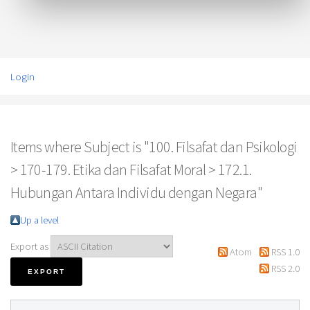
Login
Items where Subject is "100. Filsafat dan Psikologi
> 170-179. Etika dan Filsafat Moral > 172.1.
Hubungan Antara Individu dengan Negara"
Up a level
Export as
Atom
RSS 1.0
RSS 2.0