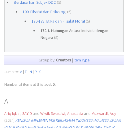
Berdasarkan Subjek DDC
(5)
100. Filsafat dan Psikologi
(5)
170-179. Etika dan Filsafat Moral
(5)
172.1. Hubungan Antara Individu dengan
Negara
(5)
Group by:
Creators
|
Item Type
Jump to:
A
|
F
|
N
|
R
|
S
Number of items at this level:
5
.
A
Ariq Iqbal, SAYID
and
Wiwik Swastiwi, Anastasia
and
Muzwardi, Ady
(2024)
KENDALA IMPLEMENTASI KERJASAMA INDONESIA-MALAYSIA DALAM
PEMULANGAN REPATRIASI PEKERJA MIGRAN INDONESIA DARI JOHOR