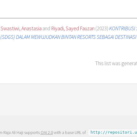
 Swastiwi, Anastasia
and
Riyadi, Sayed Fauzan
(2023)
KONTRIBUSI
(SDGS) DALAM MEWUJUDKAN BINTAN RESORTS SEBAGAI DESTINASI
This list was gener
m Raja Ali Haji supports
OAI 2.0
with a base URL of
http://repositori.u