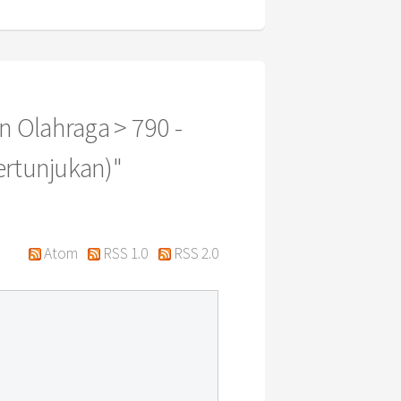
n Olahraga > 790 -
ertunjukan)"
Atom
RSS 1.0
RSS 2.0