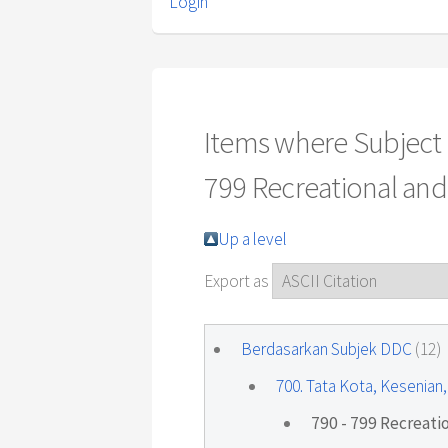
Login
Items where Subject i
799 Recreational and
Up a level
Export as
Berdasarkan Subjek DDC
(12)
700. Tata Kota, Kesenian
790 - 799 Recreati