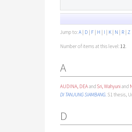
Jump to:
A
|
D
|
F
|
H
|
I
|
K
|
N
|
R
|
Z
Number of items at this level:
12
.
A
AUDINA, DEA
and
Sri, Wahyuni
and
N
DI TANJUNG SIAMBANG.
S1 thesis, Un
D