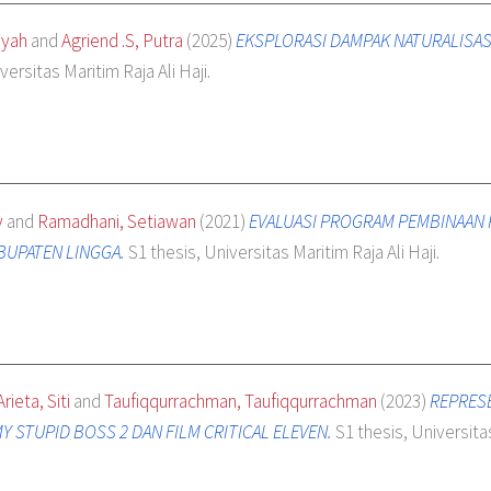
syah
and
Agriend .S, Putra
(2025)
EKSPLORASI DAMPAK NATURALISASI
versitas Maritim Raja Ali Haji.
y
and
Ramadhani, Setiawan
(2021)
EVALUASI PROGRAM PEMBINAAN P
BUPATEN LINGGA.
S1 thesis, Universitas Maritim Raja Ali Haji.
Arieta, Siti
and
Taufiqqurrachman, Taufiqqurrachman
(2023)
REPRESE
Y STUPID BOSS 2 DAN FILM CRITICAL ELEVEN.
S1 thesis, Universitas