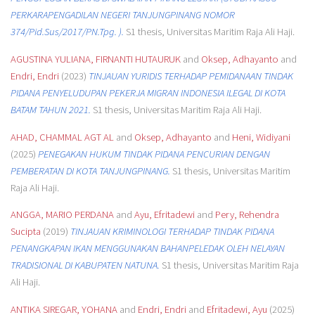
PERKARAPENGADILAN NEGERI TANJUNGPINANG NOMOR
374/Pid.Sus/2017/PN.Tpg. ).
S1 thesis, Universitas Maritim Raja Ali Haji.
AGUSTINA YULIANA, FIRNANTI HUTAURUK
and
Oksep, Adhayanto
and
Endri, Endri
(2023)
TINJAUAN YURIDIS TERHADAP PEMIDANAAN TINDAK
PIDANA PENYELUDUPAN PEKERJA MIGRAN INDONESIA ILEGAL DI KOTA
BATAM TAHUN 2021.
S1 thesis, Universitas Maritim Raja Ali Haji.
AHAD, CHAMMAL AGT AL
and
Oksep, Adhayanto
and
Heni, Widiyani
(2025)
PENEGAKAN HUKUM TINDAK PIDANA PENCURIAN DENGAN
PEMBERATAN DI KOTA TANJUNGPINANG.
S1 thesis, Universitas Maritim
Raja Ali Haji.
ANGGA, MARIO PERDANA
and
Ayu, Efritadewi
and
Pery, Rehendra
Sucipta
(2019)
TINJAUAN KRIMINOLOGI TERHADAP TINDAK PIDANA
PENANGKAPAN IKAN MENGGUNAKAN BAHANPELEDAK OLEH NELAYAN
TRADISIONAL DI KABUPATEN NATUNA.
S1 thesis, Universitas Maritim Raja
Ali Haji.
ANTIKA SIREGAR, YOHANA
and
Endri, Endri
and
Efritadewi, Ayu
(2025)