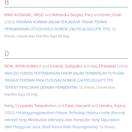
B
BING KUSWARA, VIRGO
and
Rehendra Sucipta, Pery
and
Endri, Endri
(2023)
PERANAN KORBAN DALAM TERJADINYA TINDAK PIDANA
PENGANIAYAAN (STUDI KASUS NOMOR 196/PID.B/2022/PN TPG).
S1
thesis, Universitas Maritim Raja Ali Haji.
D
DEWI, INTAN KUMALA
and
Irwandi, Syahputra
and
Ayu, Efritadewi
(2026)
ANALISIS YURIDIS PERTIMBANGAN HAKIM DALAM PEMBATALAN PUTUSAN
TINGKAT PERTAMA PADA PUTUSAN NOMOR 124/PID/2024/PT TPG
TERKAIT PENCURIAN DENGAN PEMBERATAN.
S1 thesis, Universitas
Maritim Raja Ali Haji.
Deny, Crysyanto Tampubolon
and
Dewi, Haryanti
and
Hendra, Arjuna
(2021)
Pertanggungjawaban Pidana Terhadap Pelaku Usaha Warung
Internet Yang Melakukan Intersepsi Atas Komputer Yang Digunakan
Oleh Pengguna Jasa. Studi Kasus Kota Tanjungpinang.
S1 thesis,