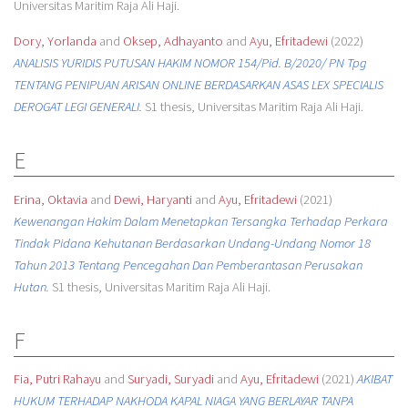
Universitas Maritim Raja Ali Haji.
Dory, Yorlanda
and
Oksep, Adhayanto
and
Ayu, Efritadewi
(2022)
ANALISIS YURIDIS PUTUSAN HAKIM NOMOR 154/Pid. B/2020/ PN Tpg
TENTANG PENIPUAN ARISAN ONLINE BERDASARKAN ASAS LEX SPECIALIS
DEROGAT LEGI GENERALI.
S1 thesis, Universitas Maritim Raja Ali Haji.
E
Erina, Oktavia
and
Dewi, Haryanti
and
Ayu, Efritadewi
(2021)
Kewenangan Hakim Dalam Menetapkan Tersangka Terhadap Perkara
Tindak Pidana Kehutanan Berdasarkan Undang-Undang Nomor 18
Tahun 2013 Tentang Pencegahan Dan Pemberantasan Perusakan
Hutan.
S1 thesis, Universitas Maritim Raja Ali Haji.
F
Fia, Putri Rahayu
and
Suryadi, Suryadi
and
Ayu, Efritadewi
(2021)
AKIBAT
HUKUM TERHADAP NAKHODA KAPAL NIAGA YANG BERLAYAR TANPA