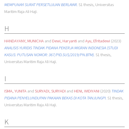
MEMPUNAYI SURAT PERSETUJUAN BERLAYAR.
S1 thesis, Universitas
Maritim Raja Ali Haji.
H
HANDAYANY, MUNICHA
and
Dewi, Haryanti
and
Ayu, Efritadewi
(2023)
ANALISIS YURIDIS TINDAK PIDANA PEKERJA MIGRAN INDONESIA (STUDI
KASUS: PUTUSAN NOMOR: 367/PID.SUS/2019/PN.BTM).
S1 thesis,
Universitas Maritim Raja Ali Haji.
I
ISMA, YUNITA
and
SURYADI, SURYADI
and
HENI, WIDIYANI
(2020)
TINDAK
PIDANA PENYELUNDUPAN PAKAIAN BEKAS DI KOTA TANJUNGPI.
S1 thesis,
Universitas Maritim Raja Ali Haji.
K