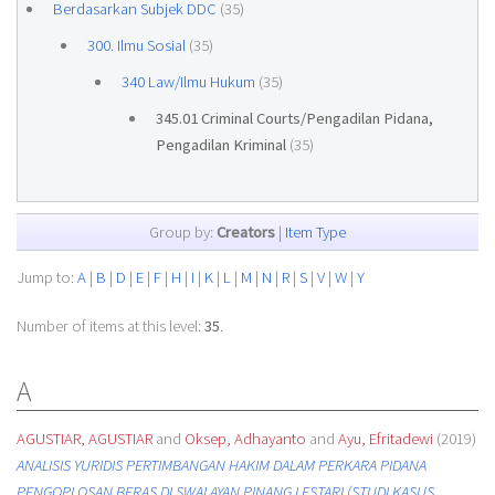
Berdasarkan Subjek DDC
(35)
300. Ilmu Sosial
(35)
340 Law/Ilmu Hukum
(35)
345.01 Criminal Courts/Pengadilan Pidana,
Pengadilan Kriminal
(35)
Group by:
Creators
|
Item Type
Jump to:
A
|
B
|
D
|
E
|
F
|
H
|
I
|
K
|
L
|
M
|
N
|
R
|
S
|
V
|
W
|
Y
Number of items at this level:
35
.
A
AGUSTIAR, AGUSTIAR
and
Oksep, Adhayanto
and
Ayu, Efritadewi
(2019)
ANALISIS YURIDIS PERTIMBANGAN HAKIM DALAM PERKARA PIDANA
PENGOPLOSAN BERAS DI SWALAYAN PINANG LESTARI (STUDI KASUS