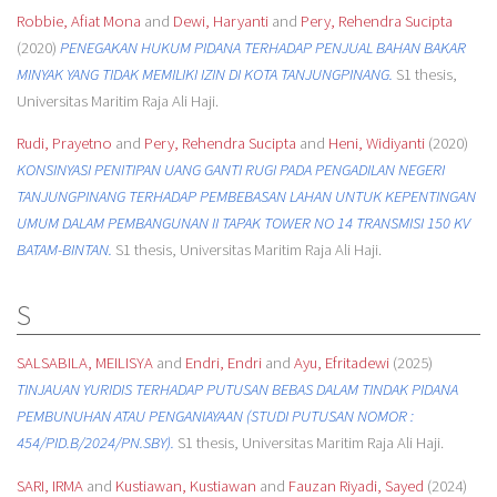
Robbie, Afiat Mona
and
Dewi, Haryanti
and
Pery, Rehendra Sucipta
(2020)
PENEGAKAN HUKUM PIDANA TERHADAP PENJUAL BAHAN BAKAR
MINYAK YANG TIDAK MEMILIKI IZIN DI KOTA TANJUNGPINANG.
S1 thesis,
Universitas Maritim Raja Ali Haji.
Rudi, Prayetno
and
Pery, Rehendra Sucipta
and
Heni, Widiyanti
(2020)
KONSINYASI PENITIPAN UANG GANTI RUGI PADA PENGADILAN NEGERI
TANJUNGPINANG TERHADAP PEMBEBASAN LAHAN UNTUK KEPENTINGAN
UMUM DALAM PEMBANGUNAN II TAPAK TOWER NO 14 TRANSMISI 150 KV
BATAM-BINTAN.
S1 thesis, Universitas Maritim Raja Ali Haji.
S
SALSABILA, MEILISYA
and
Endri, Endri
and
Ayu, Efritadewi
(2025)
TINJAUAN YURIDIS TERHADAP PUTUSAN BEBAS DALAM TINDAK PIDANA
PEMBUNUHAN ATAU PENGANIAYAAN (STUDI PUTUSAN NOMOR :
454/PID.B/2024/PN.SBY).
S1 thesis, Universitas Maritim Raja Ali Haji.
SARI, IRMA
and
Kustiawan, Kustiawan
and
Fauzan Riyadi, Sayed
(2024)