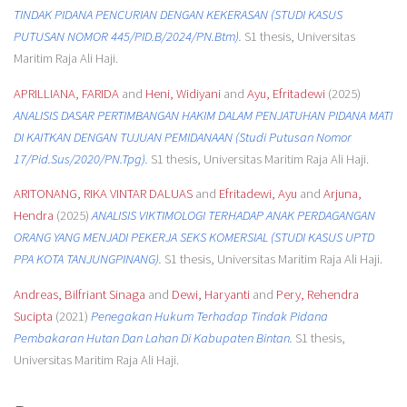
TINDAK PIDANA PENCURIAN DENGAN KEKERASAN (STUDI KASUS
PUTUSAN NOMOR 445/PID.B/2024/PN.Btm).
S1 thesis, Universitas
Maritim Raja Ali Haji.
APRILLIANA, FARIDA
and
Heni, Widiyani
and
Ayu, Efritadewi
(2025)
ANALISIS DASAR PERTIMBANGAN HAKIM DALAM PENJATUHAN PIDANA MATI
DI KAITKAN DENGAN TUJUAN PEMIDANAAN (Studi Putusan Nomor
17/Pid.Sus/2020/PN.Tpg).
S1 thesis, Universitas Maritim Raja Ali Haji.
ARITONANG, RIKA VINTAR DALUAS
and
Efritadewi, Ayu
and
Arjuna,
Hendra
(2025)
ANALISIS VIKTIMOLOGI TERHADAP ANAK PERDAGANGAN
ORANG YANG MENJADI PEKERJA SEKS KOMERSIAL (STUDI KASUS UPTD
PPA KOTA TANJUNGPINANG).
S1 thesis, Universitas Maritim Raja Ali Haji.
Andreas, Bilfriant Sinaga
and
Dewi, Haryanti
and
Pery, Rehendra
Sucipta
(2021)
Penegakan Hukum Terhadap Tindak Pidana
Pembakaran Hutan Dan Lahan Di Kabupaten Bintan.
S1 thesis,
Universitas Maritim Raja Ali Haji.