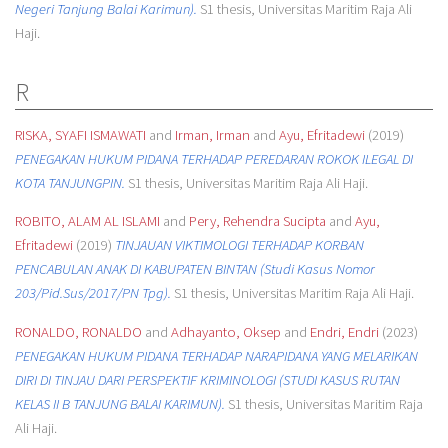
Negeri Tanjung Balai Karimun).
S1 thesis, Universitas Maritim Raja Ali
Haji.
R
RISKA, SYAFI ISMAWATI
and
Irman, Irman
and
Ayu, Efritadewi
(2019)
PENEGAKAN HUKUM PIDANA TERHADAP PEREDARAN ROKOK ILEGAL DI
KOTA TANJUNGPIN.
S1 thesis, Universitas Maritim Raja Ali Haji.
ROBITO, ALAM AL ISLAMI
and
Pery, Rehendra Sucipta
and
Ayu,
Efritadewi
(2019)
TINJAUAN VIKTIMOLOGI TERHADAP KORBAN
PENCABULAN ANAK DI KABUPATEN BINTAN (Studi Kasus Nomor
203/Pid.Sus/2017/PN Tpg).
S1 thesis, Universitas Maritim Raja Ali Haji.
RONALDO, RONALDO
and
Adhayanto, Oksep
and
Endri, Endri
(2023)
PENEGAKAN HUKUM PIDANA TERHADAP NARAPIDANA YANG MELARIKAN
DIRI DI TINJAU DARI PERSPEKTIF KRIMINOLOGI (STUDI KASUS RUTAN
KELAS II B TANJUNG BALAI KARIMUN).
S1 thesis, Universitas Maritim Raja
Ali Haji.