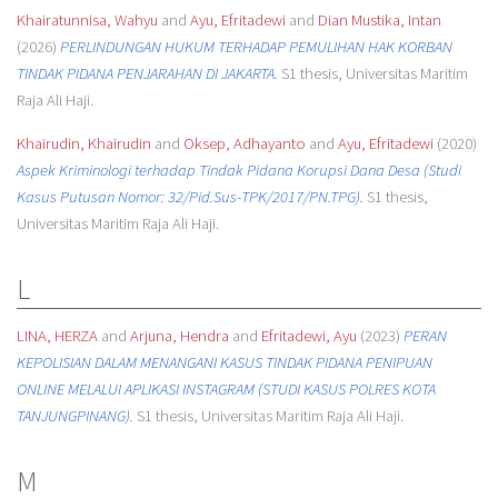
Khairatunnisa, Wahyu
and
Ayu, Efritadewi
and
Dian Mustika, Intan
(2026)
PERLINDUNGAN HUKUM TERHADAP PEMULIHAN HAK KORBAN
TINDAK PIDANA PENJARAHAN DI JAKARTA.
S1 thesis, Universitas Maritim
Raja Ali Haji.
Khairudin, Khairudin
and
Oksep, Adhayanto
and
Ayu, Efritadewi
(2020)
Aspek Kriminologi terhadap Tindak Pidana Korupsi Dana Desa (Studi
Kasus Putusan Nomor: 32/Pid.Sus-TPK/2017/PN.TPG).
S1 thesis,
Universitas Maritim Raja Ali Haji.
L
LINA, HERZA
and
Arjuna, Hendra
and
Efritadewi, Ayu
(2023)
PERAN
KEPOLISIAN DALAM MENANGANI KASUS TINDAK PIDANA PENIPUAN
ONLINE MELALUI APLIKASI INSTAGRAM (STUDI KASUS POLRES KOTA
TANJUNGPINANG).
S1 thesis, Universitas Maritim Raja Ali Haji.
M