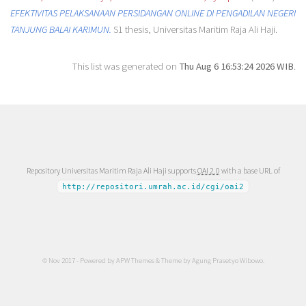
EFEKTIVITAS PELAKSANAAN PERSIDANGAN ONLINE DI PENGADILAN NEGERI
TANJUNG BALAI KARIMUN.
S1 thesis, Universitas Maritim Raja Ali Haji.
This list was generated on
Thu Aug 6 16:53:24 2026 WIB
.
Repository Universitas Maritim Raja Ali Haji supports
OAI 2.0
with a base URL of
http://repositori.umrah.ac.id/cgi/oai2
© Nov 2017 - Powered by
APW Themes
& Theme by
Agung Prasetyo Wibowo
.