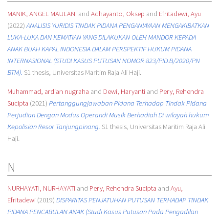
MANIK, ANGEL MAULANI
and
Adhayanto, Oksep
and
Efritadewi, Ayu
(2022)
ANALISIS YURIDIS TINDAK PIDANA PENGANIAYAAN MENGAKIBATKAN
LUKA-LUKA DAN KEMATIAN YANG DILAKUKAN OLEH MANDOR KEPADA
ANAK BUAH KAPAL INDONESIA DALAM PERSPEKTIF HUKUM PIDANA
INTERNASIONAL (STUDI KASUS PUTUSAN NOMOR 823/PID.B/2020/PN
BTM).
S1 thesis, Universitas Maritim Raja Ali Haji.
Muhammad, ardian nugraha
and
Dewi, Haryanti
and
Pery, Rehendra
Sucipta
(2021)
Pertanggungjawaban Pidana Terhadap Tindak PIdana
Perjudian Dengan Modus Operandi Musik Berhadiah Di wilayah hukum
Kepolisian Resor Tanjungpinang.
S1 thesis, Universitas Maritim Raja Ali
Haji.
N
NURHAYATI, NURHAYATI
and
Pery, Rehendra Sucipta
and
Ayu,
Efritadewi
(2019)
DISPARITAS PENJATUHAN PUTUSAN TERHADAP TINDAK
PIDANA PENCABULAN ANAK (Studi Kasus Putusan Pada Pengadilan