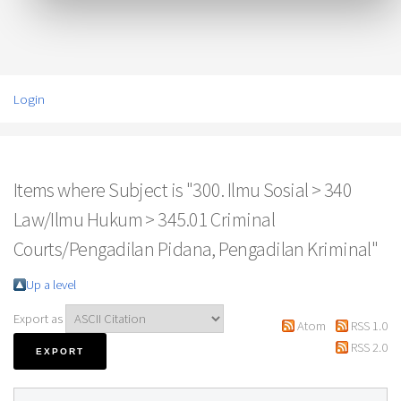
Login
Items where Subject is "300. Ilmu Sosial > 340
Law/Ilmu Hukum > 345.01 Criminal
Courts/Pengadilan Pidana, Pengadilan Kriminal"
Up a level
Export as
Atom
RSS 1.0
RSS 2.0