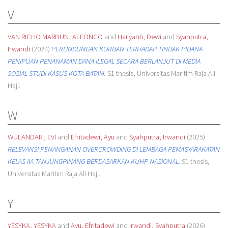
V
VAN RICHO MARBUN, ALFONCO
and
Haryanti, Dewi
and
Syahputra,
Irwandi
(2024)
PERLINDUNGAN KORBAN TERHADAP TINDAK PIDANA
PENIPUAN PENANAMAN DANA ILEGAL SECARA BERLANJUT DI MEDIA
SOSIAL STUDI KASUS KOTA BATAM.
S1 thesis, Universitas Maritim Raja Ali
Haji.
W
WULANDARI, EVI
and
Efritadewi, Ayu
and
Syahputra, Irwandi
(2025)
RELEVANSI PENANGANAN OVERCROWDING DI LEMBAGA PEMASYARAKATAN
KELAS IIA TANJUNGPINANG BERDASARKAN KUHP NASIONAL.
S1 thesis,
Universitas Maritim Raja Ali Haji.
Y
YESYKA, YESYKA
and
Ayu, Efritadewi
and
Irwandi, Syahputra
(2026)