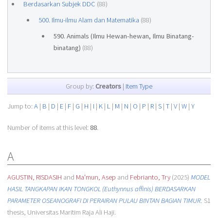
Berdasarkan Subjek DDC
(88)
500. Ilmu-ilmu Alam dan Matematika
(88)
590. Animals (Ilmu Hewan-hewan, Ilmu Binatang-
binatang)
(88)
Group by:
Creators
|
Item Type
Jump to:
A
|
B
|
D
|
E
|
F
|
G
|
H
|
I
|
K
|
L
|
M
|
N
|
O
|
P
|
R
|
S
|
T
|
V
|
W
|
Y
Number of items at this level:
88
.
A
AGUSTIN, RISDASIH
and
Ma'mun, Asep
and
Febrianto, Try
(2025)
MODEL
HASIL TANGKAPAN IKAN TONGKOL (Euthynnus affinis) BERDASARKAN
PARAMETER OSEANOGRAFI DI PERAIRAN PULAU BINTAN BAGIAN TIMUR.
S1
thesis, Universitas Maritim Raja Ali Haji.