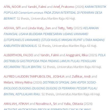
AI'IN, NOOR
and
Yandri, Falmi
and
Arief, Pratomo
(2026)
KARAKTERISTIK
POPULASI Canarium urceus PADA ZONA INTERTIDAL DI PERAIRAN DESA
BERAKIT.
S1 thesis, Universitas Maritim Raja Ali Haji.
AISYAH, SITI
and
Linda Waty, Zen
and
Tetty, Tetty
(2025)
KELAYAKAN
FINANSIAL USAHA BUDIDAYA PEMBESARAN UDANG VANNAMEI
(LITOPEANEUS VANNAMEI) (STUDI KASUS YAYASAN RUPAT UTARA MADANI)
KABUPATEN BENGKALIS.
S1 thesis, Universitas Maritim Raja Ali Haji.
ALBERTHON, FALDO
and
Yandri, Falmi
and
Anggraini, Rika
(2025)
POLA
DISTRIBUSI GASTROPODA PADA PADANG LAMUN PULAU PENGUJAN
KECAMATAN TELUK BINTAN.
S1 thesis, Universitas Maritim Raja Ali Haji.
ALFRED LAUDDIN TAMPUBOLON, JOSHUA
and
Zulfikar, Andi
and
Melani, Winny Retna
(2026)
DISTRIBUSI SPASIAL DAN ASPEK SOSIO-
EKOLOGIS DUGONG (DUGONG DUGON) DI PERAIRAN PESISIR PULAU
BINTAN, KEPULAUAN RIAU.
S1 thesis, Universitas Maritim Raja Ali Haji.
AMALIAH, ATIKAH
and
Novalina A, Sri
and
Yulia, Oktavia
(2026)
AKTIVITAS ANTIOKSIDAN PRODUK FERMENTASI CINCALOK YANG