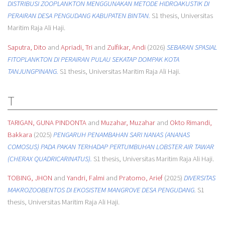
DISTRIBUSI ZOOPLANKTON MENGGUNAKAN METODE HIDROAKUSTIK DI
PERAIRAN DESA PENGUDANG KABUPATEN BINTAN.
S1 thesis, Universitas
Maritim Raja Ali Haji.
Saputra, Dito
and
Apriadi, Tri
and
Zulfikar, Andi
(2026)
SEBARAN SPASIAL
FITOPLANKTON DI PERAIRAN PULAU SEKATAP DOMPAK KOTA
TANJUNGPINANG.
S1 thesis, Universitas Maritim Raja Ali Haji.
T
TARIGAN, GUNA PINDONTA
and
Muzahar, Muzahar
and
Okto Rimandi,
Bakkara
(2025)
PENGARUH PENAMBAHAN SARI NANAS (ANANAS
COMOSUS) PADA PAKAN TERHADAP PERTUMBUHAN LOBSTER AIR TAWAR
(CHERAX QUADRICARINATUS).
S1 thesis, Universitas Maritim Raja Ali Haji.
TOBING, JHON
and
Yandri, Falmi
and
Pratomo, Arief
(2025)
DIVERSITAS
MAKROZOOBENTOS DI EKOSISTEM MANGROVE DESA PENGUDANG.
S1
thesis, Universitas Maritim Raja Ali Haji.