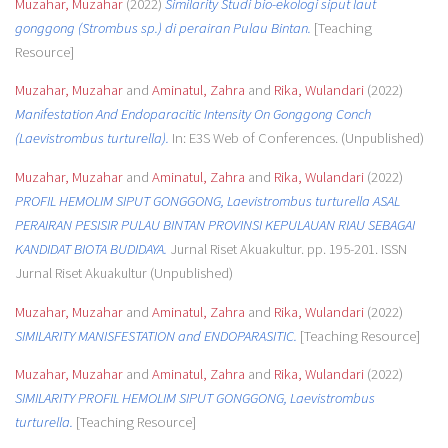
Muzahar, Muzahar
(2022)
Similarity Studi bio-ekologi siput laut
gonggong (Strombus sp.) di perairan Pulau Bintan.
[Teaching
Resource]
Muzahar, Muzahar
and
Aminatul, Zahra
and
Rika, Wulandari
(2022)
Manifestation And Endoparacitic Intensity On Gonggong Conch
(Laevistrombus turturella).
In: E3S Web of Conferences. (Unpublished)
Muzahar, Muzahar
and
Aminatul, Zahra
and
Rika, Wulandari
(2022)
PROFIL HEMOLIM SIPUT GONGGONG, Laevistrombus turturella ASAL
PERAIRAN PESISIR PULAU BINTAN PROVINSI KEPULAUAN RIAU SEBAGAI
KANDIDAT BIOTA BUDIDAYA.
Jurnal Riset Akuakultur. pp. 195-201. ISSN
Jurnal Riset Akuakultur (Unpublished)
Muzahar, Muzahar
and
Aminatul, Zahra
and
Rika, Wulandari
(2022)
SIMILARITY MANISFESTATION and ENDOPARASITIC.
[Teaching Resource]
Muzahar, Muzahar
and
Aminatul, Zahra
and
Rika, Wulandari
(2022)
SIMILARITY PROFIL HEMOLIM SIPUT GONGGONG, Laevistrombus
turturella.
[Teaching Resource]