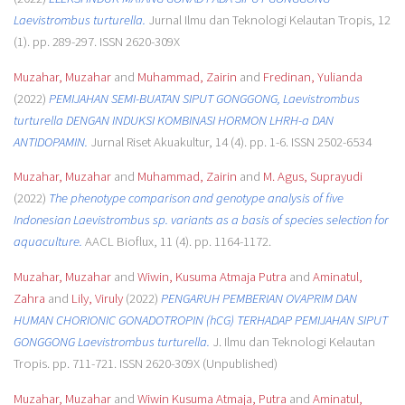
Laevistrombus turturella.
Jurnal Ilmu dan Teknologi Kelautan Tropis, 12
(1). pp. 289-297. ISSN 2620-309X
Muzahar, Muzahar
and
Muhammad, Zairin
and
Fredinan, Yulianda
(2022)
PEMIJAHAN SEMI-BUATAN SIPUT GONGGONG, Laevistrombus
turturella DENGAN INDUKSI KOMBINASI HORMON LHRH-a DAN
ANTIDOPAMIN.
Jurnal Riset Akuakultur, 14 (4). pp. 1-6. ISSN 2502-6534
Muzahar, Muzahar
and
Muhammad, Zairin
and
M. Agus, Suprayudi
(2022)
The phenotype comparison and genotype analysis of five
Indonesian Laevistrombus sp. variants as a basis of species selection for
aquaculture.
AACL Bioflux, 11 (4). pp. 1164-1172.
Muzahar, Muzahar
and
Wiwin, Kusuma Atmaja Putra
and
Aminatul,
Zahra
and
Lily, Viruly
(2022)
PENGARUH PEMBERIAN OVAPRIM DAN
HUMAN CHORIONIC GONADOTROPIN (hCG) TERHADAP PEMIJAHAN SIPUT
GONGGONG Laevistrombus turturella.
J. Ilmu dan Teknologi Kelautan
Tropis. pp. 711-721. ISSN 2620-309X (Unpublished)
Muzahar, Muzahar
and
Wiwin Kusuma Atmaja, Putra
and
Aminatul,