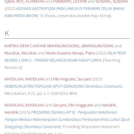
IQBAL ROY, ALAMSYAH
and
FEBRIANTI, LESTARI
and
SUSIANA, SUSIANA
(2022)
ASOSIASI GASTROPODA PADA LAMUN DI PERAIRAN TELUK BAKAU
KABUPATEN BINTAN.
S1 thesis, Universitas Maritim Raja Ali Haji.
K
KARTIKA DEWI CAHYANI SIMANGUNOSONG, SIMANGUNOSONG
and
Muzahar, Muzahar
and
Wiwin Kusuma Atmaja, Putra
(2022)
NILAI PEER
REVIEW 1 DAN 2 - TINGKAT KELANGSUNGAN HIDUP LARVA.
[Teaching
Resource]
KHODIJAH, KHODIJAH
and
Fitri Angraini, Suryani
(2015)
KEBERLANJUTAN POPULASI SIPUT GONGGONG (Strombus Canarium).
Mitra Bahari, 9 (1). pp. 1-7. ISSN 0216-4841
KHODIJAH, KHODIJAH
and
Suryani, Fitri Anggraini
and
Hendrik,
Hendrik
(2015)
PROSIDING (SimNas-KP II) : Penguatan Ketahanan
Pangan Melalui Keberlanjutan Sumberdaya Perikanan Khas Lokal Siput
Gonggong (Strombus Canarium).
Prosiding Simposium Nasional II
Kelautan dan Perikanan. pp. 1-24.