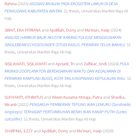
Rahma
(2025)
ASOSIASI BIVALVIA PADA EKOSISTEM LAMUN DI DESA
PENGUDANG KABUPATEN BINTAN.
S1 thesis, Universitas Maritim Raja Ali
Haji.
SIRAIT, EKA FITRIANA
and
Apdillah, Dony
and
Ma'mun, Asep
(2024)
ANALISIS HAMBUR BALIK AKUSTIK KARANG FOLIOSE MENGGUNAKAN
SINGLEBEAM ECHOSOUNDER (STUDI KASUS: PERAIRAN TELUK BAKAU).
S1
thesis, Universitas Maritim Raja Ali Haji.
SISILIAWATI, SISILIAWATI
and
Apriadi, Tri
and
Zulfikar, Andi
(2024)
POLA
MIGRASI ZOOPLANKTON BERDASARKAN WAKTU DAN KEDALAMAN DI
PERAIRAN KAMPUNG BUGIS, KOTA TANJUNGPINANG KEPULAUAN RIAU.
S1
thesis, Universitas Maritim Raja Ali Haji.
SUFIYANTI, ATHRATUS
and
Wiwin Kusuma Atmaja, Putra
and
Shavika,
Miranti
(2022)
PENGARUH PEMBERIAN TEPUNG IKAN LEMURU (Sardinella
longiceps) TERHADAP PERTUMBUHAN BENIH IKAN KAKAP PUTIH (Lates
calcalifer).
S1 thesis, Universitas Maritim Raja Ali Haji.
SYARFINA, EZZY
and
Apdillah, Dony
and
Ma'mun, Asep
(2026)