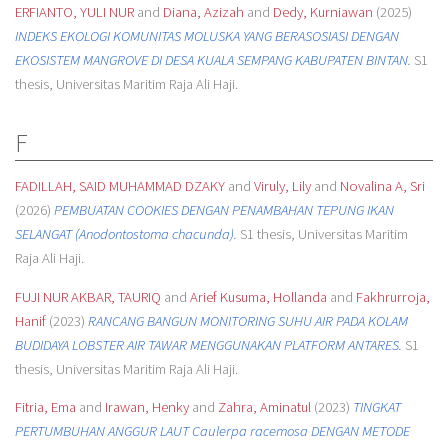
ERFIANTO, YULI NUR
and
Diana, Azizah
and
Dedy, Kurniawan
(2025)
INDEKS EKOLOGI KOMUNITAS MOLUSKA YANG BERASOSIASI DENGAN
EKOSISTEM MANGROVE DI DESA KUALA SEMPANG KABUPATEN BINTAN.
S1
thesis, Universitas Maritim Raja Ali Haji.
F
FADILLAH, SAID MUHAMMAD DZAKY
and
Viruly, Lily
and
Novalina A, Sri
(2026)
PEMBUATAN COOKIES DENGAN PENAMBAHAN TEPUNG IKAN
SELANGAT (Anodontostoma chacunda).
S1 thesis, Universitas Maritim
Raja Ali Haji.
FUJI NUR AKBAR, TAURIQ
and
Arief Kusuma, Hollanda
and
Fakhrurroja,
Hanif
(2023)
RANCANG BANGUN MONITORING SUHU AIR PADA KOLAM
BUDIDAYA LOBSTER AIR TAWAR MENGGUNAKAN PLATFORM ANTARES.
S1
thesis, Universitas Maritim Raja Ali Haji.
Fitria, Ema
and
Irawan, Henky
and
Zahra, Aminatul
(2023)
TINGKAT
PERTUMBUHAN ANGGUR LAUT Caulerpa racemosa DENGAN METODE