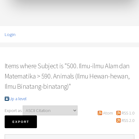
Login
Items where Subject is "500. Ilmu-ilmu Alam dan
Matematika > 590. Animals (Ilmu Hewan-hewan,
Ilmu Binatang-binatang)"
Up a level
Export as
Atom
RSS 1.0
RSS 2.0