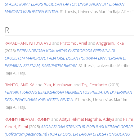
SPASIAL IKAN PELAGIS KECIL DAN FAKTOR LINGKUNGAN DI PERAIRAN
MANTANG KABUPATEN BINTAN.
S1 thesis, Universitas Maritim Raja Ali Haji.
R
RAMADHANI, WITDYA AYU
and
Pratomo, Arief
and
Anggraini, Rika
(2025)
PERBANDINGAN KOMUNITAS GASTROPODA EPIFAUNA DI
EKOSISTEM MANGROVE PADA FASE BULAN PURNAMA DAN PERBANI DI
PERAIRAN SEI ENAM, KABUPATEN BINTAN.
S1 thesis, Universitas Maritim
Raja Ali Haji.
RIANTO, ANDIKA
and
Rika, Kurniawan
and
Try, Febrianto
(2019)
PENYAKIT KARANG BERDASARKAN MEGABENTOS PREDATOR DI PERAIRAN
DESA PENGUDANG KABUPATEN BINTAN.
S1 thesis, Universitas Maritim
Raja Ali Haji.
ROMMY HIDAYAT, ROMMY
and
Aditya Hikmat Nugraha, Aditya
and
Falmi
Yandri, Falmi
(2025)
ASOSIASI DAN STRUKTUR POPULASI KERANG GORAP
(Gafrarium pectinatum) PADA EKOSISTEM LAMUN DI DESA PENGUDANG.