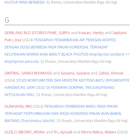
KULTUR YANG BERBEDA.
S1 thesis, Universitas Maritim Raja Ali Haji.
G
GEMILANG M.D SITORUS PANE, SURYA
and
Irawan, Henky
and
Septiani
Putri, Dwi
(2024)
PENGARUH PENAMBAHAN AIR PERASAN WORTEL
DENGAN DOSIS BERBEDA PADA PAKAN KOMERSIAL TERHADAP
KECERAHAN WARNA IKAN BADUT BLACK PHOTON Amphiprion ocellaris ><
Amphiprion percula.
S1 thesis, Universitas Maritim Raja Ali Haji.
GINTING, SARAH RHUMAISA
and
Susiana, Susiana
and
Zahid, Ahmad
(2024)
STUDI MORFOMETRIK DAN MERISTIK KEPITING BATU (MYOMENIPPE
HARDWICKII, GRAY 1831) DI PERAIRAN DOMPAK, TANJUNGPINANG
KEPULAUAN RIAU.
S1 thesis, Universitas Maritim Raja Ali Haji.
GUNAWAN, RIKI
(2022)
PENGARUH PEMBERIAN MADU PADA PAKAN
TERHADAP PERTUMBUHAN DAN RASIO KONVERSI PAKAN IKAN BAWAL
BINTANG (Trachinotus blochii).
S1 thesis, Universitas Maritim Raja Ali Haji.
GUSLO SIBORO, MONA
and
Tri, Apriadi
and
Winny Retna, Melani
(2026)