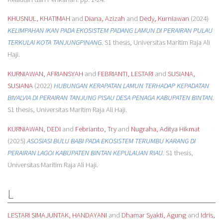
KHUSNUL, KHATIMAH
and
Diana, Azizah
and
Dedy, Kurniawan
(2024)
KELIMPAHAN IKAN PADA EKOSISTEM PADANG LAMUN DI PERAIRAN PULAU
TERKULAI KOTA TANJUNGPINANG.
S1 thesis, Universitas Maritim Raja Ali
Haji.
KURNIAWAN, AFRIANSYAH
and
FEBRIANTI, LESTARI
and
SUSIANA,
SUSIANA
(2022)
HUBUNGAN KERAPATAN LAMUN TERHADAP KEPADATAN
BIVALVIA DI PERAIRAN TANJUNG PISAU DESA PENAGA KABUPATEN BINTAN.
S1 thesis, Universitas Maritim Raja Ali Haji.
KURNIAWAN, DEDI
and
Febrianto, Try
and
Nugraha, Aditya Hikmat
(2025)
ASOSIASI BULU BABI PADA EKOSISTEM TERUMBU KARANG DI
PERAIRAN LAGOI KABUPATEN BINTAN KEPULAUAN RIAU.
S1 thesis,
Universitas Maritim Raja Ali Haji.
L
LESTARI SIMAJUNTAK, HANDAYANI
and
Dhamar Syakti, Agung
and
Idris,