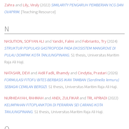
Zahra
and
Lily, Viruly
(2022)
SIMILARITY PENGARUH PEMBERIAN hCG DAN
OVAPRIM.
[Teaching Resource]
N
NASUTION, SOFYAN ALI
and
Yandri, Falmi
and
Febrianto, Try
(2024)
STRUKTUR POPULASI GASTROPODA PADA EKOSISTEM MANGROVE DI
PULAU DOMPAK KOTA TANJUNGPINANG.
S1 thesis, Universitas Maritim
Raja Ali Haji.
NATASARI, DEVI
and
Aidil Fadli, Ilhamdy
and
Cindytia, Prastari
(2026)
FORMULASI FITOFU BITES BERBASIS IKAN TAMBAN (Sardinella lemuru)
SEBAGAI CEMILAN BERGIZI.
S1 thesis, Universitas Maritim Raja Ali Haji.
NURHIDAYAH, RAHMAH
and
ANDI, ZULFIKAR
and
TRI, APRIADI
(2022)
KELIMPAHAN FITOPLANKTON DI PERAIRAN SEI CARANG KOTA
TANJUNGPINANG.
S1 thesis, Universitas Maritim Raja Ali Haji.
O