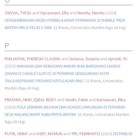
ONYVIA, TYESA
and
Oprasmani, Elfa
and
Nevrita, Nevrita
(2024)
PENGEMBANGAN MEDIA PEMBELAJARAN PERMAINAN SCRABBLE PADA
MATERI VIRUS KELAS X SMA.
S1 thesis, Universitas Maritim Raja Ali Haji.
P
PANJAITAN, THERESIA CLAUDIA
and
Susiana, Susiana
and
Apriadi, Tri
(2023)
MAKANAN DAN KEBIASAAN MAKAN IKAN BARONANG LINGKIS
(SIGANUS CANALICULATUS) DI PERAIRAN SENGGARANG KOTA
TANJUNGPINANG PROVINSI KEPULAUAN RIAU.
S1 thesis, Universitas
Maritim Raja Ali Haji.
PRATAMA, MHD. IQBAL RIZKY
and
Yandri, Falmi
and
Kurniawan, Rika
(2025)
POLA SEBARAN BILVAVIA DAN KONDIS LINKUNGAN DI PERAIRAN
DESA MALANG RAPAT KABUPATEN BINTAN.
S1 thesis, Universitas Maritim
Raja Ali Haji.
PUTRI, VINNY
and
ASEP, MA'MUN
and
TRY, FEBRIANTO
(2025)
DISTRIBUSI