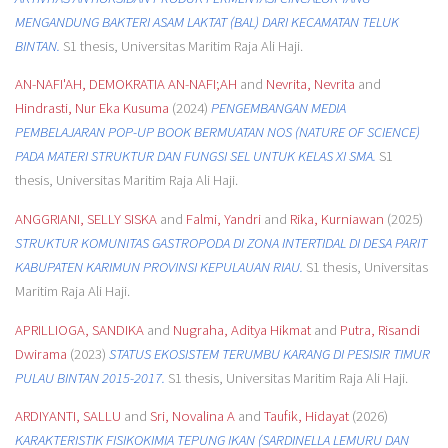
MENGANDUNG BAKTERI ASAM LAKTAT (BAL) DARI KECAMATAN TELUK
BINTAN.
S1 thesis, Universitas Maritim Raja Ali Haji.
AN-NAFI'AH, DEMOKRATIA AN-NAFI;AH
and
Nevrita, Nevrita
and
Hindrasti, Nur Eka Kusuma
(2024)
PENGEMBANGAN MEDIA
PEMBELAJARAN POP-UP BOOK BERMUATAN NOS (NATURE OF SCIENCE)
PADA MATERI STRUKTUR DAN FUNGSI SEL UNTUK KELAS XI SMA.
S1
thesis, Universitas Maritim Raja Ali Haji.
ANGGRIANI, SELLY SISKA
and
Falmi, Yandri
and
Rika, Kurniawan
(2025)
STRUKTUR KOMUNITAS GASTROPODA DI ZONA INTERTIDAL DI DESA PARIT
KABUPATEN KARIMUN PROVINSI KEPULAUAN RIAU.
S1 thesis, Universitas
Maritim Raja Ali Haji.
APRILLIOGA, SANDIKA
and
Nugraha, Aditya Hikmat
and
Putra, Risandi
Dwirama
(2023)
STATUS EKOSISTEM TERUMBU KARANG DI PESISIR TIMUR
PULAU BINTAN 2015-2017.
S1 thesis, Universitas Maritim Raja Ali Haji.
ARDIYANTI, SALLU
and
Sri, Novalina A
and
Taufik, Hidayat
(2026)
KARAKTERISTIK FISIKOKIMIA TEPUNG IKAN (SARDINELLA LEMURU DAN