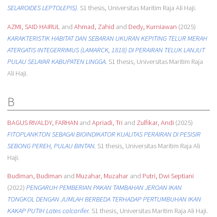
SELAROIDES LEPTOLEPIS).
S1 thesis, Universitas Maritim Raja Ali Haji.
AZMI, SAID HAIRUL
and
Ahmad, Zahid
and
Dedy, Kurniawan
(2025)
KARAKTERISTIK HABITAT DAN SEBARAN UKURAN KEPITING TELUR MERAH
ATERGATIS INTEGERRIMUS (LAMARCK, 1818) DI PERAIRAN TELUK LANJUT
PULAU SELAYAR KABUPATEN LINGGA.
S1 thesis, Universitas Maritim Raja
Ali Haji.
B
BAGUS RIVALDY, FARHAN
and
Apriadi, Tri
and
Zulfikar, Andi
(2025)
FITOPLANKTON SEBAGAI BIOINDIKATOR KUALITAS PERAIRAN DI PESISIR
SEBONG PEREH, PULAU BINTAN.
S1 thesis, Universitas Maritim Raja Ali
Haji.
Budiman, Budiman
and
Muzahar, Muzahar
and
Putri, Dwi Septiani
(2022)
PENGARUH PEMBERIAN PAKAN TAMBAHAN JEROAN IKAN
TONGKOL DENGAN JUMLAH BERBEDA TERHADAP PERTUMBUHAN IKAN
KAKAP PUTIH Lates calcarifer.
S1 thesis, Universitas Maritim Raja Ali Haji.