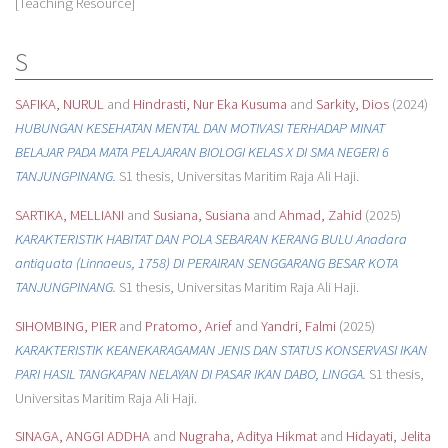
[Teaching Resource]
S
SAFIKA, NURUL
and
Hindrasti, Nur Eka Kusuma
and
Sarkity, Dios
(2024)
HUBUNGAN KESEHATAN MENTAL DAN MOTIVASI TERHADAP MINAT
BELAJAR PADA MATA PELAJARAN BIOLOGI KELAS X DI SMA NEGERI 6
TANJUNGPINANG.
S1 thesis, Universitas Maritim Raja Ali Haji.
SARTIKA, MELLIANI
and
Susiana, Susiana
and
Ahmad, Zahid
(2025)
KARAKTERISTIK HABITAT DAN POLA SEBARAN KERANG BULU Anadara
antiquata (Linnaeus, 1758) DI PERAIRAN SENGGARANG BESAR KOTA
TANJUNGPINANG.
S1 thesis, Universitas Maritim Raja Ali Haji.
SIHOMBING, PIER
and
Pratomo, Arief
and
Yandri, Falmi
(2025)
KARAKTERISTIK KEANEKARAGAMAN JENIS DAN STATUS KONSERVASI IKAN
PARI HASIL TANGKAPAN NELAYAN DI PASAR IKAN DABO, LINGGA.
S1 thesis,
Universitas Maritim Raja Ali Haji.
SINAGA, ANGGI ADDHA
and
Nugraha, Aditya Hikmat
and
Hidayati, Jelita