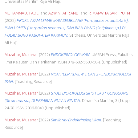
Universitas Maritim Raja Ali Haji.
MUHAMMAD, FADLI
and
AZWIN, APRIANDI
and
R. MARWITA SARI, PUTRI
(2022)
PROFIL ASAM LEMAK IKAN SEMBILANG (Paraplotosus albilabris),
IKAN LOMEK (Harpadon nehereus) DAN IKAN BIANG (Setipinna sp.) DI
PULAU BURU KABUPATEN KARIMUN.
S1 thesis, Universitas Maritim Raja
Ali Haji.
Muzahar, Muzahar
(2022)
ENDOKRINOLOGI IKAN.
UMRAH Press, Fakultas
Ilmu Kelautan Dan Perikanan. ISBN 978-602-5603-50-1 (Unpublished)
Muzahar, Muzahar
(2022)
NILAI PEER REVIEW 1 DAN 2 - ENDOKRINOLOGI
IKAN.
[Teaching Resource]
Muzahar, Muzahar
(2022)
STUDI BIO-EKOLOGI SIPUT LAUT GONGGONG
(Strombus sp.) DI PERAIRAN PULAU BINTAN.
Dinamika Maritim, 3 (1). pp.
24-28. ISSN 2086-8049 (Unpublished)
Muzahar, Muzahar
(2022)
Similarity Endokrinologi Ikan.
[Teaching
Resource]