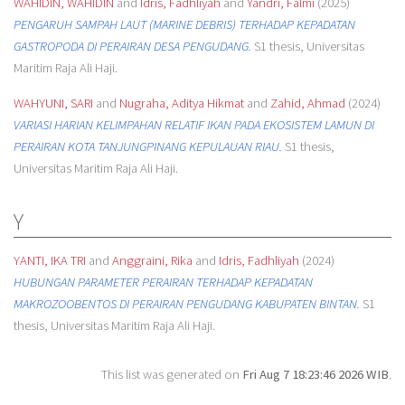
WAHIDIN, WAHIDIN
and
Idris, Fadhliyah
and
Yandri, Falmi
(2025)
PENGARUH SAMPAH LAUT (MARINE DEBRIS) TERHADAP KEPADATAN
GASTROPODA DI PERAIRAN DESA PENGUDANG.
S1 thesis, Universitas
Maritim Raja Ali Haji.
WAHYUNI, SARI
and
Nugraha, Aditya Hikmat
and
Zahid, Ahmad
(2024)
VARIASI HARIAN KELIMPAHAN RELATIF IKAN PADA EKOSISTEM LAMUN DI
PERAIRAN KOTA TANJUNGPINANG KEPULAUAN RIAU.
S1 thesis,
Universitas Maritim Raja Ali Haji.
Y
YANTI, IKA TRI
and
Anggraini, Rika
and
Idris, Fadhliyah
(2024)
HUBUNGAN PARAMETER PERAIRAN TERHADAP KEPADATAN
MAKROZOOBENTOS DI PERAIRAN PENGUDANG KABUPATEN BINTAN.
S1
thesis, Universitas Maritim Raja Ali Haji.
This list was generated on
Fri Aug 7 18:23:46 2026 WIB
.