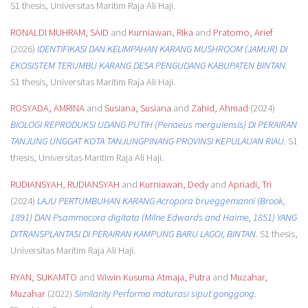
S1 thesis, Universitas Maritim Raja Ali Haji.
RONALDI MUHRAM, SAID
and
Kurniawan, Rika
and
Pratomo, Arief
(2026)
IDENTIFIKASI DAN KELIMPAHAN KARANG MUSHROOM (JAMUR) DI
EKOSISTEM TERUMBU KARANG DESA PENGUDANG KABUPATEN BINTAN.
S1 thesis, Universitas Maritim Raja Ali Haji.
ROSYADA, AMRINA
and
Susiana, Susiana
and
Zahid, Ahmad
(2024)
BIOLOGI REPRODUKSI UDANG PUTIH (Penaeus merguiensis) DI PERAIRAN
TANJUNG UNGGAT KOTA TANJUNGPINANG PROVINSI KEPULAUAN RIAU.
S1
thesis, Universitas Maritim Raja Ali Haji.
RUDIANSYAH, RUDIANSYAH
and
Kurniawan, Dedy
and
Apriadi, Tri
(2024)
LAJU PERTUMBUHAN KARANG Acropora brueggemanni (Brook,
1891) DAN Psammocora digitata (Milne Edwards and Haime, 1851) YANG
DITRANSPLANTASI DI PERAIRAN KAMPUNG BARU LAGOI, BINTAN.
S1 thesis,
Universitas Maritim Raja Ali Haji.
RYAN, SUKAMTO
and
Wiwin Kusuma Atmaja, Putra
and
Muzahar,
Muzahar
(2022)
Similarity Performa maturasi siput gonggong.