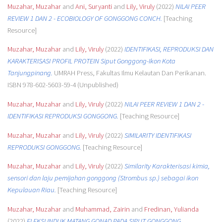
Muzahar, Muzahar
and
Ani, Suryanti
and
Lily, Viruly
(2022)
NILAI PEER
REVIEW 1 DAN 2 - ECOBIOLOGY OF GONGGONG CONCH.
[Teaching
Resource]
Muzahar, Muzahar
and
Lily, Viruly
(2022)
IDENTIFIKASI, REPRODUKSI DAN
KARAKTERISASI PROFIL PROTEIN Siput Gonggong-Ikon Kota
Tanjungpinang.
UMRAH Press, Fakultas Ilmu Kelautan Dan Perikanan.
ISBN 978-602-5603-59-4 (Unpublished)
Muzahar, Muzahar
and
Lily, Viruly
(2022)
NILAI PEER REVIEW 1 DAN 2 -
IDENTIFIKASI REPRODUKSI GONGGONG.
[Teaching Resource]
Muzahar, Muzahar
and
Lily, Viruly
(2022)
SIMILARITY IDENTIFIKASI
REPRODUKSI GONGGONG.
[Teaching Resource]
Muzahar, Muzahar
and
Lily, Viruly
(2022)
Similarity Karakterisasi kimia,
sensori dan laju pemijahan gonggong (Strombus sp.) sebagai ikon
Kepulauan Riau.
[Teaching Resource]
Muzahar, Muzahar
and
Muhammad, Zairin
and
Fredinan, Yulianda
(2022)
ELEKSI INDUK MATANG GONAD PADA SIPUT GONGGONG