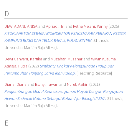
D
DEWI ADANI, ANISA
and
Apriadi, Tri
and
Retna Melani, Winny
(2025)
FITOPLANKTON SEBAGAI BIOINDIKATOR PENCEMARAN PERAIRAN PESISIR
KAMPUNG BUGIS DAN TELUK BAKAU, PULAU BINTAN.
S1 thesis,
Universitas Maritim Raja Ali Haji.
Dewi Cahyani, Kartika
and
Muzahar, Muzahar
and
Wiwin Kusuma
Atmaja, Putra
(2022)
Similarity Tingkat Kelangsungan Hidup Dan
Pertumbuhan Panjang Larva Ikan Kakap.
[Teaching Resource]
Diana, Diana
and
Bony, Irawan
and
Nurul, Asikin
(2021)
Pengembangan Modul Keanekaragaman Hayati Dengan Pengayaan
Hewan Endemik Natuna Sebagai Bahan Ajar Biologi di SMA.
S1 thesis,
Universitas Maritim Raja Ali Haji.
E