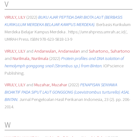
V
VIRULY, LILY
(2022)
BUKU AJAR PEPTIDA DARI BIOTA LAUT (BERBASIS
KURIKULUM MERDEKA BELAJAR KAMPUS MERDEKA).
Berbasis Kurikulum
Merdeka Belajar Kampus Merdeka . https://umrahpress.umrah.ac.id/,
UMRAH Press. ISBN 978-623-5818-13-9
VIRULY, LILY
and
Andarwulan, Andarwulan
and
Suhartono, Suhartono
and
Nurilmala, Nurilmala
(2022)
Protein profiles and DNA isolation of
hemolymph gonggong snail (Strombus sp.) from Bintan.
IOPscience
Publishing.
VIRULY, LILY
and
Muzahar, Muzahar
(2022)
PENAPISAN SENYAWA
BIOAKTIF PADA SIPUT LAUT GONGGONG (Laevistrombus turturella) ASAL
BINTAN.
Jurnal Pengeloalan Hasil Perikanan Indonesia, 23 (2). pp. 206-
2014.
W