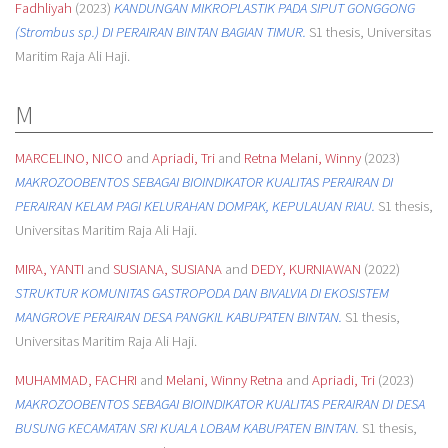
Fadhliyah
(2023)
KANDUNGAN MIKROPLASTIK PADA SIPUT GONGGONG
(Strombus sp.) DI PERAIRAN BINTAN BAGIAN TIMUR.
S1 thesis, Universitas
Maritim Raja Ali Haji.
M
MARCELINO, NICO
and
Apriadi, Tri
and
Retna Melani, Winny
(2023)
MAKROZOOBENTOS SEBAGAI BIOINDIKATOR KUALITAS PERAIRAN DI
PERAIRAN KELAM PAGI KELURAHAN DOMPAK, KEPULAUAN RIAU.
S1 thesis,
Universitas Maritim Raja Ali Haji.
MIRA, YANTI
and
SUSIANA, SUSIANA
and
DEDY, KURNIAWAN
(2022)
STRUKTUR KOMUNITAS GASTROPODA DAN BIVALVIA DI EKOSISTEM
MANGROVE PERAIRAN DESA PANGKIL KABUPATEN BINTAN.
S1 thesis,
Universitas Maritim Raja Ali Haji.
MUHAMMAD, FACHRI
and
Melani, Winny Retna
and
Apriadi, Tri
(2023)
MAKROZOOBENTOS SEBAGAI BIOINDIKATOR KUALITAS PERAIRAN DI DESA
BUSUNG KECAMATAN SRI KUALA LOBAM KABUPATEN BINTAN.
S1 thesis,